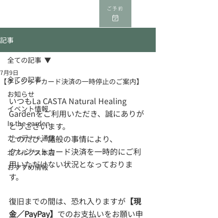
ご予約
記事
全ての記事
7月9日
全ての記事
【クレジットカード決済の一時停止のご案内】
お知らせ
いつもLa CASTA Natural Healing 
イベント情報
Gardenをご利用いただき、誠にありが
In the garden
とうございます。
ガーデナー通信
このたび、諸般の事情により、
クレジットカード決済を一時的にご利
北アルプス本店
用いただけない状況となっておりま
おすすめ情報
す。
復旧までの間は、恐れ入りますが
【現
金／PayPay】
でのお支払いをお願い申