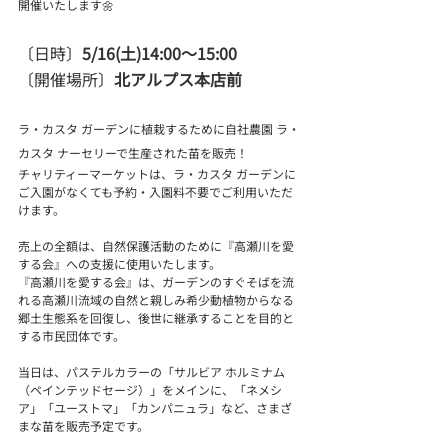
開催いたします🌼
〔日時〕
5/16(土)14:00～15:00
〔開催場所〕
北アルプス本店前
ラ・カスタ ガーデンに植栽するために自社農園 ラ・
カスタ ナーセリーで生産された苗を販売！
チャリティーマーケットは、ラ・カスタ ガーデンに
ご入園がなくても予約・入園料不要でご利用いただ
けます。
売上の全額は、自然保護活動のために『高瀬川を愛
する会』への支援に使用いたします。
『高瀬川を愛する会』は、ガーデンのすぐそばを流
れる高瀬川流域の自然と親しみ希少動植物からなる
郷土生態系を回復し、後世に継承することを目的と
する市民団体です。
当日は、パステルカラーの「サルビア ホルミナム
（ペインテッドセージ）」をメインに、「ネメシ
ア」「ユーストマ」「カンパニュラ」など、さまざ
まな苗を販売予定です。