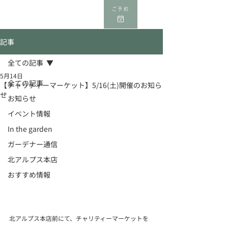
ご予約
記事
全ての記事
5月14日
全ての記事
【チャリティーマーケット】5/16(土)開催のお知ら
せ
お知らせ
イベント情報
In the garden
ガーデナー通信
北アルプス本店
おすすめ情報
北アルプス本店前にて、チャリティーマーケットを