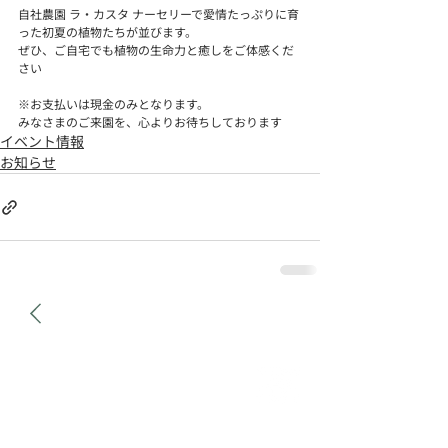
自社農園 ラ・カスタ ナーセリーで愛情たっぷりに育
った初夏の植物たちが並びます。
ぜひ、ご自宅でも植物の生命力と癒しをご体感くだ
さい
※お支払いは現金のみとなります。
みなさまのご来園を、心よりお待ちしております
イベント情報
お知らせ
​ラ・カスタ ナチュラル ヒーリング ガーデン
〒398-0004 長野県大町市常盤9729-2