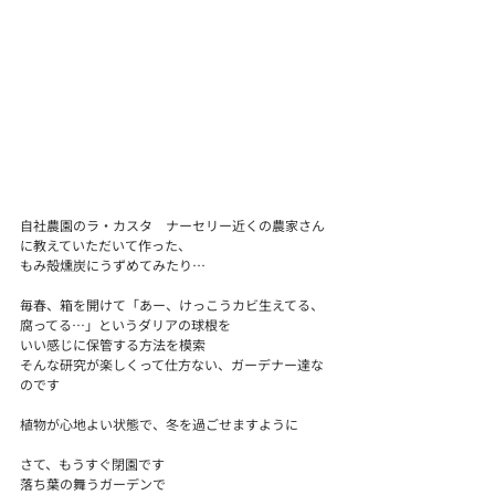
自社農園のラ・カスタ　ナーセリー近くの農家さん
に教えていただいて作った、
もみ殻燻炭にうずめてみたり…
毎春、箱を開けて「あー、けっこうカビ生えてる、
腐ってる…」というダリアの球根を
いい感じに保管する方法を模索
そんな研究が楽しくって仕方ない、ガーデナー達な
のです
植物が心地よい状態で、冬を過ごせますように
さて、もうすぐ閉園です
落ち葉の舞うガーデンで