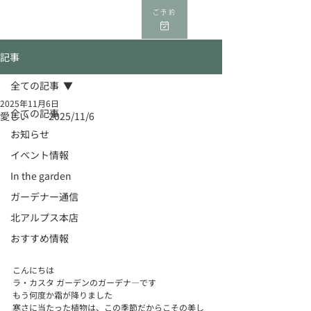
ご予約
記事
全ての記事
2025年11月6日
全ての記事
愛しい 2025/11/6
お知らせ
イベント情報
In the garden
ガーデナー通信
北アルプス本店
おすすめ情報
こんにちは
ラ・カスタ ガーデンのガーデナ―です
もう何度か霜が降りました
寒さに当たった植物は、この季節だからこその美し