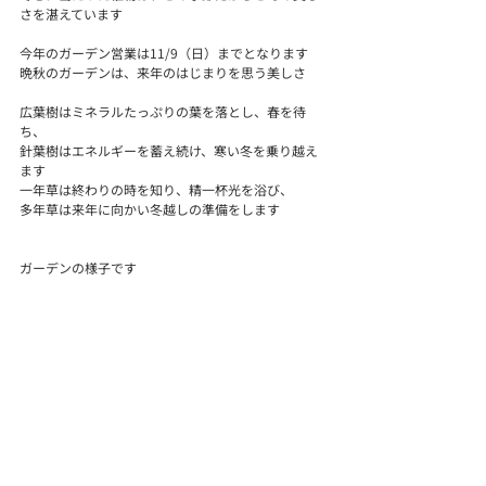
さを湛えています
今年のガーデン営業は11/9（日）までとなります
晩秋のガーデンは、来年のはじまりを思う美しさ
広葉樹はミネラルたっぷりの葉を落とし、春を待
ち、
針葉樹はエネルギーを蓄え続け、寒い冬を乗り越え
ます
一年草は終わりの時を知り、精一杯光を浴び、
多年草は来年に向かい冬越しの準備をします
ガーデンの様子です